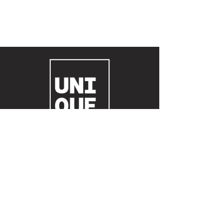
© 2023 Agência Unique Produtora de eventos
boutique e full service LTDA.
Todos os direitos reservados.
Contato