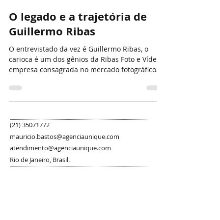
Mauricio Bastos e Stephanie Ferreira
19 de out. de 2019
5 min de leitura
O legado e a trajetória de
Guillermo Ribas
O entrevistado da vez é Guillermo Ribas, o
carioca é um dos gênios da Ribas Foto e Vídeo,
empresa consagrada no mercado fotográfico
há...
(21) 35071772
mauricio.bastos@agenciaunique.com
atendimento@agenciaunique.com
Rio de Janeiro, Brasil.