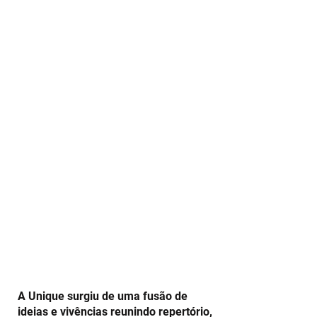
Foco no cliente
Alta qualidade
Sob medida
A Unique surgiu de uma fusão de
ideias e vivências reunindo repertório,