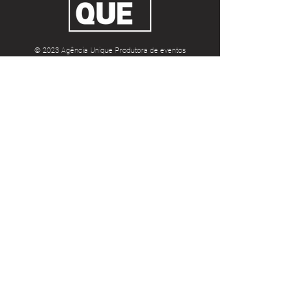
© 2023 Agência Unique Produtora de eventos
boutique e full service LTDA.
Todos os direitos reservados.
Contato
Av. Alm. Barroso, 81 - Centro, Rio de
Janeiro - RJ,
20031-004
(21) 9708-94722
atendimento@agenciaunique.com
mauricio.bastos@agenciaunique.com