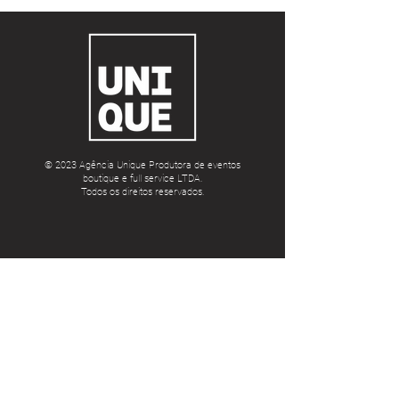
© 2023 Agência Unique Produtora de eventos
boutique e full service LTDA.
Todos os direitos reservados.
Contato
Av. Alm. Barroso, 81 - Centro, Rio de
Janeiro - RJ,
20031-004