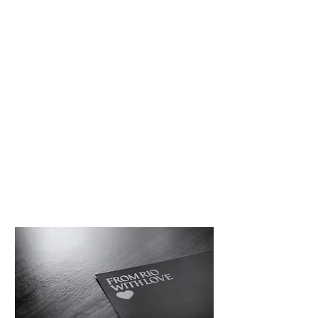
produtora de experiência
s.
VALORES:
Transparência, clareza em
relação aos nossos
serviços e processos.
Trabalhamos com
pessoas, por isso nosso
time e clientes estão
sempre em primeiro lugar.