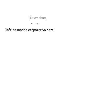
Show More
FIAT LUX
Café da manhã corporativo para
a inauguração da nova sede Swedish Match
(FIAT LUX) no Rio de Janeiro.