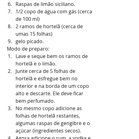
Raspas de limão siciliano.   
1/2 copo de água com gás (cerca 
de 100 ml)  
2 ramos de hortelã (cerca de 
umas 15 folhas)  
gelo picado. 
 Modo de preparo: 
Lave e seque bem os ramos de 
hortelã e o limão.   
Junte cerca de 5 folhas de 
hortelã e esfregue bem no 
interior e na borda de um copo 
alto e descarte. Ele deve ficar 
bem perfumado.  
No mesmo copo adicione as 
folhas de hortelã restantes, 
algumas raspas de gengibre e o 
açúcar (ingredientes secos).   
Agora adicione o rum, a vodka e 