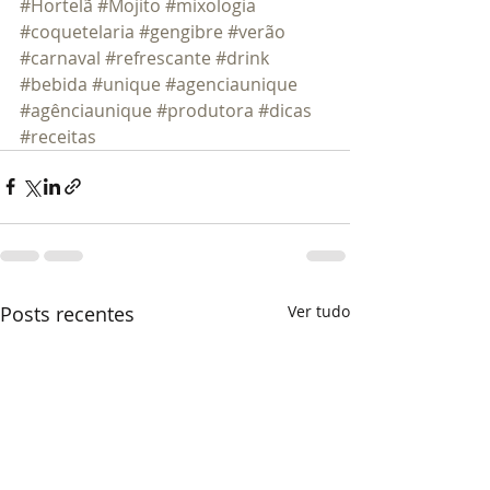
#Hortelã
#Mojito
#mixologia
#coquetelaria
#gengibre
#verão
#carnaval
#refrescante
#drink
#bebida
#unique
#agenciaunique
#agênciaunique
#produtora
#dicas
#receitas
Posts recentes
Ver tudo