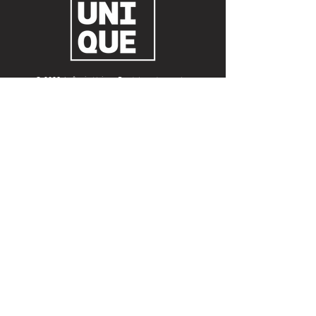
© 2023 Agência Unique Produtora de eventos
boutique e full service LTDA.
Todos os direitos reservados.
Contato
Av. Alm. Barroso, 81 - Centro, Rio de
Janeiro - RJ,
20031-004
(21) 9708-94722
atendimento@agenciaunique.com