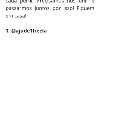
cada perfil. Precisamos nos unir e 
passarmos juntos por isso! Fiquem 
em casa! 
1. @ajude1freela