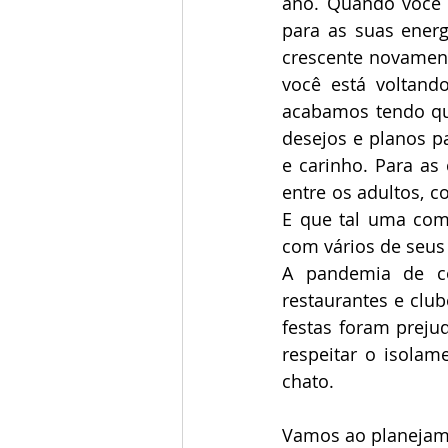
ano. Quando você 
para as suas ener
crescente novamente
você está voltand
acabamos tendo qu
desejos e planos pa
e carinho. Para as 
entre os adultos, c
E que tal uma com
com vários de seus
A pandemia de co
restaurantes e clu
festas foram preju
respeitar o isolam
chato.
Vamos ao planejame