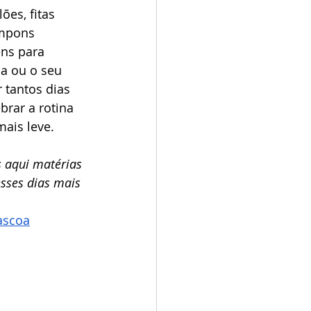
ões, fitas 
ompons 
ens para 
la ou o seu 
 tantos dias 
rar a rotina 
ais leve. 
 aqui matérias 
sses dias mais 
pascoa