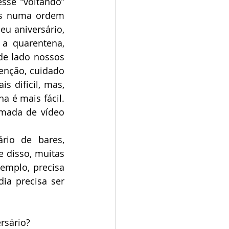
se “voltando” 
as numa ordem 
u aniversário, 
a quarentena, 
e lado nossos 
enção, cuidado 
 difícil, mas, 
 é mais fácil. 
mada de vídeo 
io de bares, 
 disso, muitas 
emplo, precisa 
ia precisa ser 
rsário?