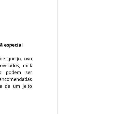
ã especial
de queijo, ovo 
visados, milk 
as podem ser 
encomendadas 
 de um jeito 