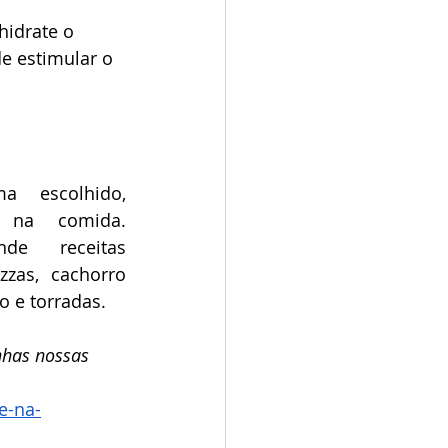
idrate o 
e estimular o 
 escolhido, 
 na comida. 
e receitas 
zzas, cachorro 
o e torradas. 
has nossas 
ue-na-