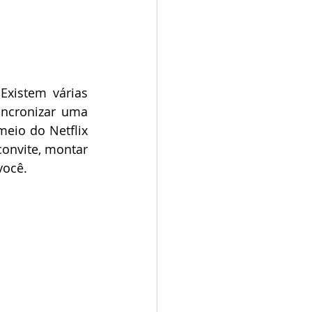
istem várias 
ncronizar uma 
eio do Netflix 
onvite, montar 
você.