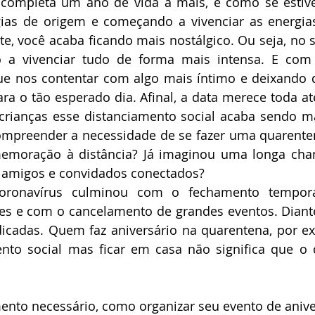
completa um ano de vida a mais, é como se estives
gias de origem e começando a vivenciar as energi
, você acaba ficando mais nostálgico. Ou seja, no se
o a vivenciar tudo de forma mais intensa. E com 
e nos contentar com algo mais íntimo e deixando d
ra o tão esperado dia. Afinal, a data merece toda at
crianças esse distanciamento social acaba sendo mais
ompreender a necessidade de se fazer uma quarentena
emoração à distância? Já imaginou uma longa cha
 amigos e convidados conectados? 
ronavírus culminou com o fechamento temporár
bes e com o cancelamento de grandes eventos. Diante
dicadas. Quem faz aniversário na quarentena, por ex
ento social mas ficar em casa não significa que o d
nto necessário, como organizar seu evento de anive