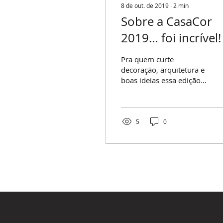
8 de out. de 2019
∙
2
min
Sobre a CasaCor
2019… foi incrível!
Pra quem curte
decoração, arquitetura e
boas ideias essa edição
trouxe muitas surpresas
boas como salas de
estar, livings e varandas,
com...
5
0