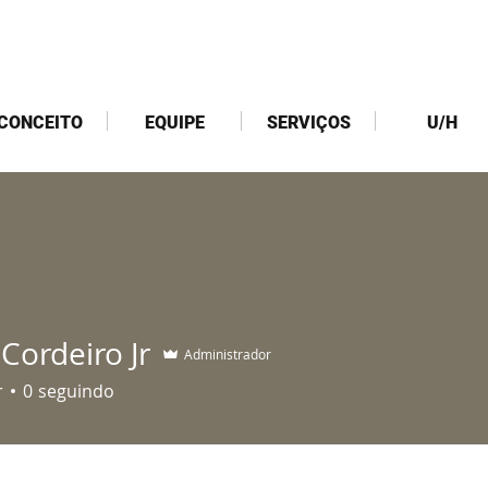
CONCEITO
EQUIPE
SERVIÇOS
U/H
Cordeiro Jr
Administrador
deiro Jr
r
0
seguindo