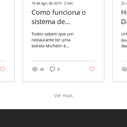
16 de ago. de 2019
∙
2
min
22 
Como funciona o
H
sistema de
D
classificação do guia
p
Todos sabem que um
Um
Michelin
restaurante ter uma
qu
estrela Michelin é
da
sinônimo de qualidade
Alé
em qualquer cidade do
sim
mundo. Mas você sabe
vam
quais são os...
as.
20
0
Ver mais