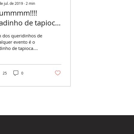
de jul. de 2019
∙
2
min
ummmm!!!!
adinho de tapioca
icante Unique.
 dos queridinhos de
alquer evento é o
dinho de tapioca.
m de delicioso, é
ples de fazer. E hoje
os dar a receita e
..
25
0