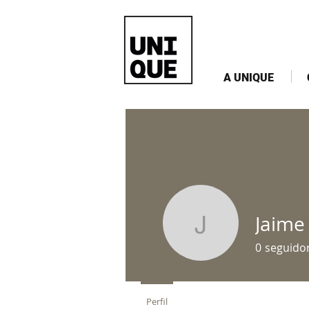
A UNIQUE
Jaime 
Jaime Cor
0
seguido
Perfil