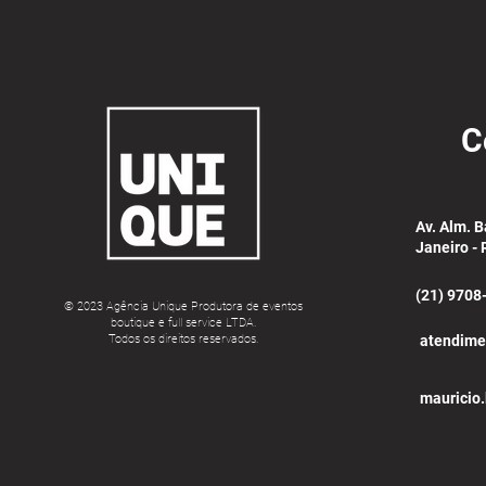
C
Av. Alm. B
Janeiro -
(21) 9708
© 2023 Agência Unique Produtora de eventos
boutique e full service LTDA.
Todos os direitos reservados.
atendim
mauricio