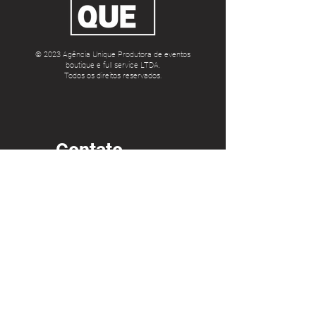
© 2023 Agência Unique Produtora de eventos
boutique e full service LTDA.
Todos os direitos reservados.
Contato
Av. Alm. Barroso, 81 - Centro, Rio de
Janeiro - RJ,
20031-004
(21) 9708-94722
atendimento@agenciaunique.com
mauricio.bastos@agenciaunique.com