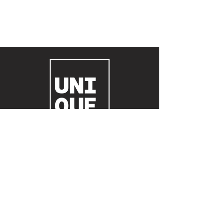
© 2023 Agência Unique Produtora de eventos
boutique e full service LTDA.
Todos os direitos reservados.
Contato