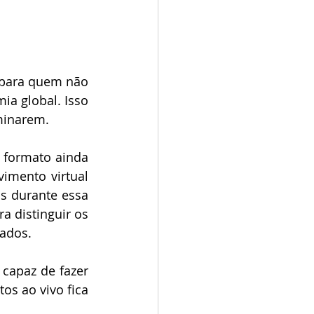
 para quem não 
a global. Isso 
minarem. 
 formato ainda 
imento virtual 
s durante essa 
a distinguir os 
sados.
capaz de fazer 
s ao vivo fica 