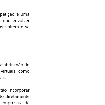
petição é uma 
empo, envolver 
s voltem e se 
a abrir mão do 
irtuais, como 
is.
ão incorporar 
o diretamente 
 empresas de 