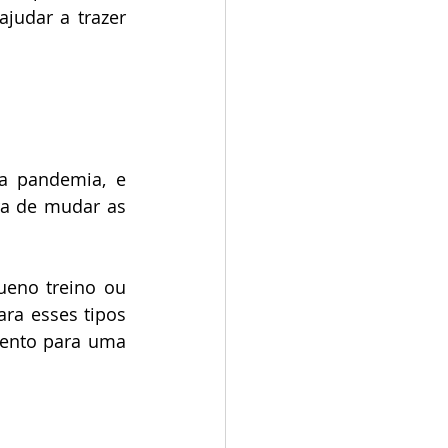
udar a trazer 
a pandemia, e 
a de mudar as 
eno treino ou 
ra esses tipos 
vento para uma 