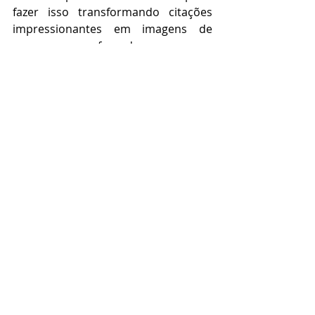
fazer isso transformando citações 
impressionantes em imagens de 
marca ou fazendo pequenos 
audiogramas com uma ferramenta.
- O podcasting é uma nova 
oportunidade de receita, não um 
novo custo
A principal coisa a se tirar disso 
é que o podcasting é uma nova 
maneira de o seu evento gerar 
receita de patrocínio, mesmo que 
você não possa realizar um evento 
ao vivo. É um ótimo complemento 
para eventos virtuais, porque é uma 
maneira diferente de publicar 