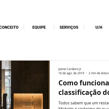
CONCEITO
EQUIPE
SERVIÇOS
U/H
Jaime Cordeiro Jr
16 de ago. de 2019
2 min de leitur
Como funciona
classificação d
Todos sabem que um restaurante ter uma estrela
Michelin é sinônimo de qua