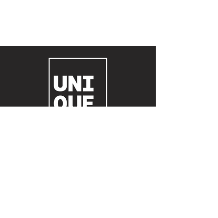
© 2023 Agência Unique Produtora de eventos
boutique e full service LTDA.
Todos os direitos reservados.
Contato