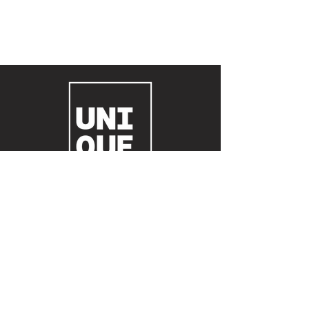
© 2023 Agência Unique Produtora de eventos
boutique e full service LTDA.
Todos os direitos reservados.
Contato