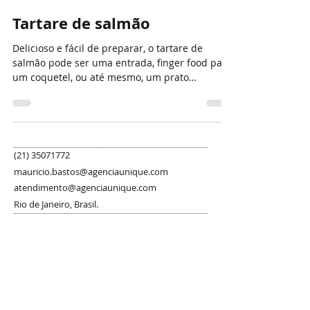
Jaime Cordeiro Jr
16 de abr. de 2019
2 min de leitura
Tartare de salmão
Delicioso e fácil de preparar, o tartare de
salmão pode ser uma entrada, finger food para
um coquetel, ou até mesmo, um prato
principal!...
(21) 35071772
mauricio.bastos@agenciaunique.com
atendimento@agenciaunique.com
Rio de Janeiro, Brasil.