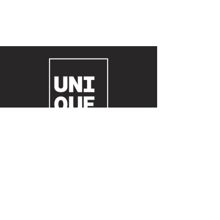
© 2023 Agência Unique Produtora de eventos
boutique e full service LTDA.
Todos os direitos reservados.
Contato