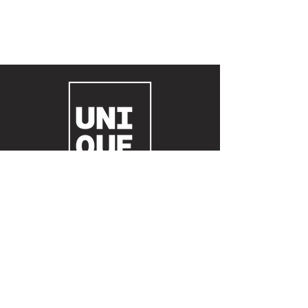
© 2023 Agência Unique Produtora de eventos
boutique e full service LTDA.
Todos os direitos reservados.
Contato