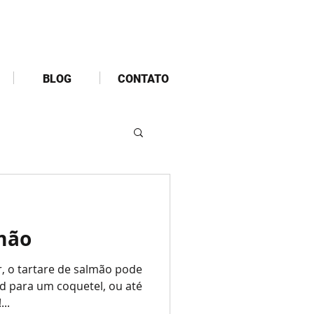
BLOG
CONTATO
a
lmão
ar, o tartare de salmão pode
od para um coquetel, ou até
..