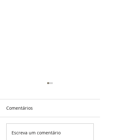
Comentários
Escreva um comentário
Da Visibilidade à
Fashion Week e 