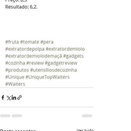
Resultado: 6,2.
#fruta
#tomate
#pera
#extratordepolpa
#extratordemiolo
#extratordemiolodemaçã
#gadgets
#cozinha
#review
#gadgetreview
#produtos
#utensíliosdecozinha
#Unique
#UniqueTopWaiters
#Waiters
Ver tudo