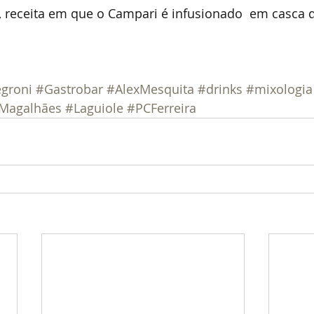
 receita em que o Campari é infusionado  em casca d
groni
#Gastrobar
#AlexMesquita
#drinks
#mixologia
Magalhães
#Laguiole
#PCFerreira