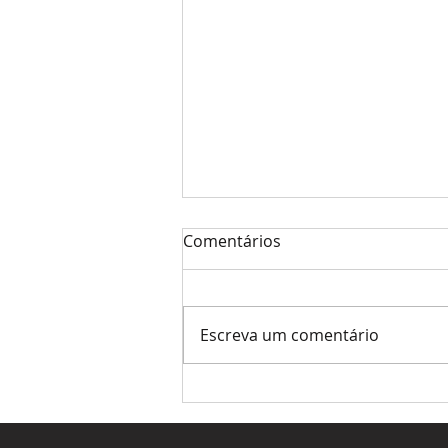
Comentários
Escreva um comentário
A melhor ativação de marca
nem sempre é a mais cara.
É a mais relevante.